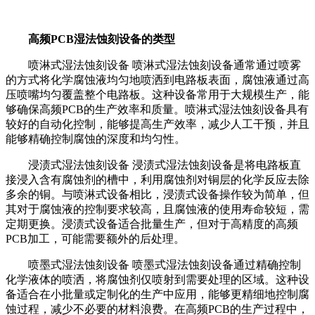
高频PCB湿法蚀刻设备的类型
喷淋式湿法蚀刻设备 喷淋式湿法蚀刻设备通常通过喷雾
的方式将化学腐蚀液均匀地喷洒到电路板表面，腐蚀液通过高
压喷嘴均匀覆盖整个电路板。这种设备常用于大规模生产，能
够确保高频PCB的生产效率和质量。喷淋式湿法蚀刻设备具有
较好的自动化控制，能够提高生产效率，减少人工干预，并且
能够精确控制腐蚀的深度和均匀性。
浸渍式湿法蚀刻设备 浸渍式湿法蚀刻设备是将电路板直
接浸入含有腐蚀剂的槽中，利用腐蚀剂对铜层的化学反应去除
多余的铜。与喷淋式设备相比，浸渍式设备操作较为简单，但
其对于腐蚀液的控制要求较高，且腐蚀液的使用寿命较短，需
定期更换。浸渍式设备适合批量生产，但对于高精度的高频
PCB加工，可能需要额外的后处理。
喷墨式湿法蚀刻设备 喷墨式湿法蚀刻设备通过精确控制
化学液体的喷洒，将腐蚀剂仅喷射到需要处理的区域。这种设
备适合在小批量或定制化的生产中应用，能够更精细地控制腐
蚀过程，减少不必要的材料浪费。在高频PCB的生产过程中，