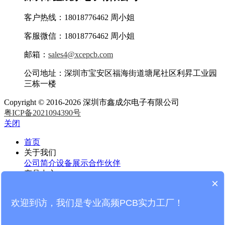
客户热线：18018776462 周小姐
客服微信：18018776462 周小姐
邮箱：
sales4@xcepcb.com
公司地址：深圳市宝安区福海街道塘尾社区利昇工业园
三栋一楼
Copyright © 2016-2026 深圳市鑫成尔电子有限公司
粤ICP备2021094390号
关闭
首页
关于我们
公司简介
设备展示
合作伙伴
产品中心
×
罗杰斯高频PCB
泰康利高频PCB
F4B高频PCB
微波射频
PCB
高频线路板
HDI线路板
FR4线路板
欢迎到访，我们是专业高频PCB实力工厂！
新闻中心
板材知识
行业知识
企业新闻