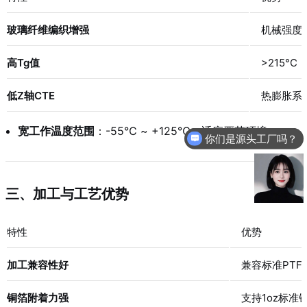
玻璃纤维编织增强
机械强度
高Tg值
>215°
低Z轴CTE
热膨胀系
宽工作温度范围
：-55℃ ~ +125℃，适应严苛环境
你们是源头工厂吗？
三、加工与工艺优势
特性
优势
加工兼容性好
兼容标准PT
铜箔附着力强
支持1oz标准