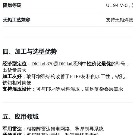
阻燃等级
UL 94 V-
无铅工艺兼容
支持无铅焊接
四、加工与选型优势
经济型定位
：DiClad 870是DiClad系列中
性价比最优
的型号，
出货量最大
加工友好
：玻纤增强结构改善了PTFE材料的加工性，钻孔、
铣切相对简便
支持混压设计
：可与FR-4等材料混压，满足复杂叠层需求
五、应用领域
军用雷达
：相控阵雷达馈电网络、导弹制导系统