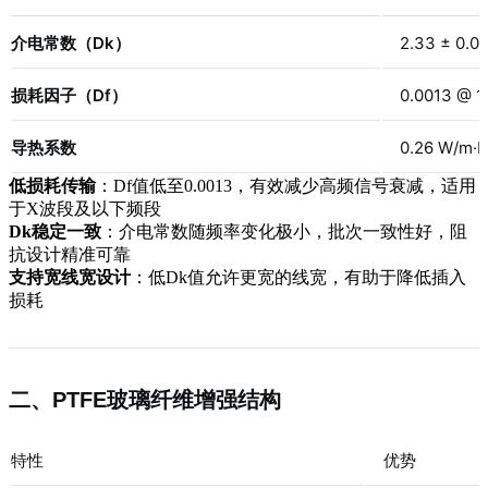
介电常数（Dk）
2.33 ± 0.0
损耗因子（Df）
0.0013 @ 
导热系数
0.26 W/m·K
低损耗传输
：Df值低至0.0013，有效减少高频信号衰减，适用
于X波段及以下频段
Dk稳定一致
：介电常数随频率变化极小，批次一致性好，阻
抗设计精准可靠
支持宽线宽设计
：低Dk值允许更宽的线宽，有助于降低插入
损耗
二、PTFE玻璃纤维增强结构
特性
优势