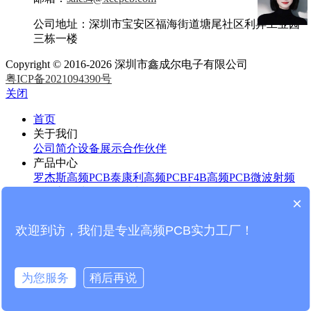
公司地址：深圳市宝安区福海街道塘尾社区利昇工业园
三栋一楼
Copyright © 2016-2026 深圳市鑫成尔电子有限公司
粤ICP备2021094390号
关闭
首页
关于我们
公司简介
设备展示
合作伙伴
产品中心
罗杰斯高频PCB
泰康利高频PCB
F4B高频PCB
微波射频
PCB
高频线路板
HDI线路板
FR4线路板
×
新闻中心
板材知识
行业知识
企业新闻
欢迎到访，我们是专业高频PCB实力工厂！
公司实力
制程能力
加工流程
检测流程
联系我们
为您服务
稍后再说