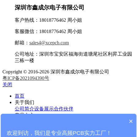
深圳市鑫成尔电子有限公司
客户热线：18018776462 周小姐
客服微信：18018776462 周小姐
邮箱：
sales4@xcepcb.com
公司地址：深圳市宝安区福海街道塘尾社区利昇工业园
三栋一楼
Copyright © 2016-2026 深圳市鑫成尔电子有限公司
粤ICP备2021094390号
关闭
首页
关于我们
公司简介
设备展示
合作伙伴
产品中心
×
罗杰斯高频PCB
泰康利高频PCB
F4B高频PCB
微波射频
PCB
高频线路板
HDI线路板
FR4线路板
欢迎到访，我们是专业高频PCB实力工厂！
新闻中心