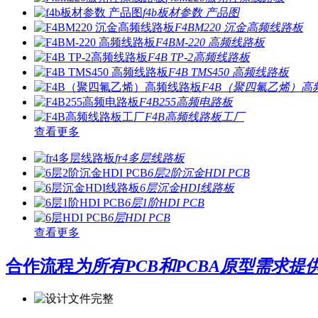
f4b板材参数 产品图
F4BM220 沉金高频线路板
F4BM-220 高频线路板
F4B TP-2高频线路板
F4B TMS450 高频线路板
F4B（聚四氟乙烯）高
F4B255高频电路板
F4B高频线路板工厂
查看更多
fr4多层线路板
6层2阶沉金HDI PCB
6层沉金HDI线路板
​6层1阶HDI PCB
6层HDI PCB
查看更多
合作流程
为所有PCB和PCBA原型需求