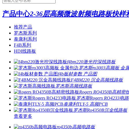
产品中心
2-36层高频微波射频电路板快
推荐产品
罗杰斯系列
泰康利系列
F4B系列
HDI线路板
f4bm220激光控深线路板
罗杰斯ro3003高频板 金
f4b板材参数 产品图
F4BM220 沉金高频线路板
罗杰斯高频线路板
Rogers RO4350B高精
罗杰斯Rogers RO4233电
泰康利TLY-5 高频PCB
罗杰斯Ro4350B沉金线路板
查看更多
ro4350b高频电路板